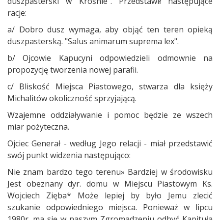
duszpasterski w Krośnie". Przedstawił następujące
racje:
a/ Dobro dusz wymaga, aby objąć ten teren opieką
duszpasterską. "Salus animarum suprema lex".
b/ Ojcowie Kapucyni odpowiedzieli odmownie na
propozycję tworzenia nowej parafii.
c/ Bliskość Miejsca Piastowego, stwarza dla księży
Michalitów okoliczność sprzyjającą.
Wzajemne oddziaływanie i pomoc będzie ze wszech
miar pożyteczna.
Ojciec Generał - według Jego relacji - miał przedstawić
swój punkt widzenia następująco:
Nie znam bardzo tego terenu» Bardziej w środowisku
Jest obeznany dyr. domu w Miejscu Piastowym Ks.
Wojciech Zięba* Może lepiej by było Jemu zlecić
szukanie odpowiedniego miejsca. Ponieważ w lipcu
1980r. ma się w naszym Zgromadzeniu odbyć Kapituła