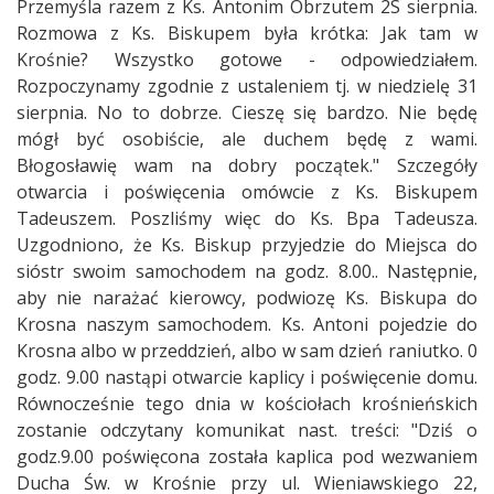
Przemyśla razem z Ks. Antonim Obrzutem 2S sierpnia.
Rozmowa z Ks. Biskupem była krótka: Jak tam w
Krośnie? Wszystko gotowe - odpowiedziałem.
Rozpoczynamy zgodnie z ustaleniem tj. w niedzielę 31
sierpnia. No to dobrze. Cieszę się bardzo. Nie będę
mógł być osobiście, ale duchem będę z wami.
Błogosławię wam na dobry początek." Szczegóły
otwarcia i poświęcenia omówcie z Ks. Biskupem
Tadeuszem. Poszliśmy więc do Ks. Bpa Tadeusza.
Uzgodniono, że Ks. Biskup przyjedzie do Miejsca do
sióstr swoim samochodem na godz. 8.00.. Następnie,
aby nie narażać kierowcy, podwiozę Ks. Biskupa do
Krosna naszym samochodem. Ks. Antoni pojedzie do
Krosna albo w przeddzień, albo w sam dzień raniutko. 0
godz. 9.00 nastąpi otwarcie kaplicy i poświęcenie domu.
Równocześnie tego dnia w kościołach krośnieńskich
zostanie odczytany komunikat nast. treści: "Dziś o
godz.9.00 poświęcona została kaplica pod wezwaniem
Ducha Św. w Krośnie przy ul. Wieniawskiego 22,