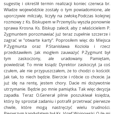
sugestię i określił termin realizacji koniec czerwca br.
Władze wojewódzkie zostały o tym powiadomione, ale
uporczywie milczały, liczyły na zwłokę.Podczas kolejnej
rozmowy z Ks. Biskupem w Przemyślu wyszła ponownie
sprawa Krosna. Ks. Biskup zalecił, aby z właścicielem P.
Zygmuntem porozmawiać już teraz zupełnie szczerze i
zagrać w "otwarte karty". Poprosiłem więc do Miejsca
P.Zygmunta oraz P.Stanisława Kozioła i rzecz
przedstawiłem. Jak mogłem zauważyć P.Zygmunt był
tym zaskoczony, ale uradowany. Pamiętam,
powiedział; To mnie ksiądz Dyrektor zaskoczył. Ja coś
czułem, ale nie przypuszczałem, że to chodzi o kościół.
Jak tak, to niech będzie. Bierzcie i róbcie co chcecie. Ja
już idę na rentę, jestem chory. Dacie mi dożywotnie
utrzymanie. Będzie po mnie pamiątka. Tak więc decyzja
zapadła. Teraz O.Generał pilnie poszukiwał księdza,
który by sprostał zadaniu i potrafił przetrwać pierwsze
chwile, które mogą nastręczyć wielu trudności.
Pierwszym kandydatem był Ks. Józef Wojnowski. O ile mi