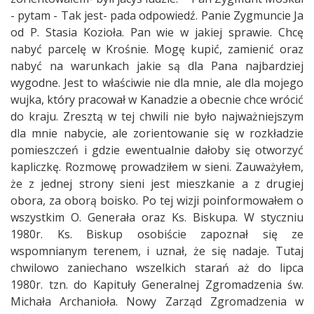
- pytam - Tak jest- pada odpowiedź. Panie Zygmuncie Ja
od P. Stasia Kozioła. Pan wie w jakiej sprawie. Chcę
nabyć parcelę w Krośnie. Mogę kupić, zamienić oraz
nabyć na warunkach jakie są dla Pana najbardziej
wygodne. Jest to właściwie nie dla mnie, ale dla mojego
wujka, który pracował w Kanadzie a obecnie chce wrócić
do kraju. Zresztą w tej chwili nie było najważniejszym
dla mnie nabycie, ale zorientowanie się w rozkładzie
pomieszczeń i gdzie ewentualnie dałoby się otworzyć
kapliczkę. Rozmowę prowadziłem w sieni. Zauważyłem,
że z jednej strony sieni jest mieszkanie a z drugiej
obora, za oborą boisko. Po tej wizji poinformowałem o
wszystkim O. Generała oraz Ks. Biskupa. W styczniu
1980r. Ks. Biskup osobiście zapoznał się ze
wspomnianym terenem, i uznał, że się nadaje. Tutaj
chwilowo zaniechano wszelkich starań aż do lipca
1980r. tzn. do Kapituły Generalnej Zgromadzenia św.
Michała Archanioła. Nowy Zarząd Zgromadzenia w