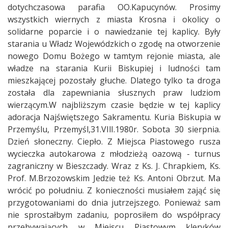
dotychczasowa parafia OO.Kapucynów. Prosimy
wszystkich wiernych z miasta Krosna i okolicy o
solidarne poparcie i o nawiedzanie tej kaplicy. Były
starania u Władz Wojewódzkich o zgodę na otworzenie
nowego Domu Bożego w tamtym rejonie miasta, ale
władze na starania Kurii Biskupiej i ludności tam
mieszkającej pozostały głuche. Dlatego tylko ta droga
została dla zapewniania słusznych praw ludziom
wierzącym.W najbliższym czasie będzie w tej kaplicy
adoracja Najświętszego Sakramentu. Kuria Biskupia w
Przemyślu, Przemyśl,31.VIlI.1980r. Sobota 30 sierpnia.
Dzień słoneczny. Ciepło. Z Miejsca Piastowego rusza
wycieczka autokarowa z młodzieżą oazową - turnus
zagraniczny w Bieszczady. Wraz z Ks. J. Chrapkiem, Ks.
Prof. M.Brzozowskim Jedzie też Ks. Antoni Obrzut. Ma
wrócić po południu. Z konieczności musiałem zająć się
przygotowaniami do dnia jutrzejszego. Ponieważ sam
nie sprostałbym zadaniu, poprosiłem do współpracy
przebywających w Miejscu Piastowym kleryków