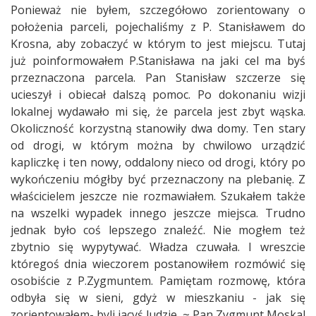
Ponieważ nie byłem, szczegółowo zorientowany o
położenia parceli, pojechaliśmy z P. Stanisławem do
Krosna, aby zobaczyć w którym to jest miejscu. Tutaj
już poinformowałem P.Stanisława na jaki cel ma byś
przeznaczona parcela. Pan Stanisław szczerze się
ucieszył i obiecał dalszą pomoc. Po dokonaniu wizji
lokalnej wydawało mi się, że parcela jest zbyt wąska.
Okoliczność korzystną stanowiły dwa domy. Ten stary
od drogi, w którym można by chwilowo urządzić
kapliczkę i ten nowy, oddalony nieco od drogi, który po
wykończeniu mógłby być przeznaczony na plebanię. Z
właścicielem jeszcze nie rozmawiałem. Szukałem także
na wszelki wypadek innego jeszcze miejsca. Trudno
jednak było coś lepszego znaleźć. Nie mogłem też
zbytnio się wypytywać. Władza czuwała. I wreszcie
któregoś dnia wieczorem postanowiłem rozmówić się
osobiście z P.Zygmuntem. Pamiętam rozmowę, która
odbyła się w sieni, gdyż w mieszkaniu - jak się
zorientowałem- byli jacyś ludzie. ~ Pan Zygmunt Moskal