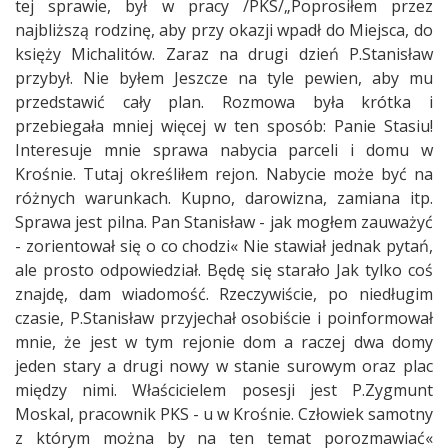
tej sprawie, był w pracy /PKS/„Poprosiłem przez
najbliższą rodzinę, aby przy okazji wpadł do Miejsca, do
księży Michalitów. Zaraz na drugi dzień P.Stanisław
przybył. Nie byłem Jeszcze na tyle pewien, aby mu
przedstawić cały plan. Rozmowa była krótka i
przebiegała mniej więcej w ten sposób: Panie Stasiu!
Interesuje mnie sprawa nabycia parceli i domu w
Krośnie. Tutaj określiłem rejon. Nabycie może być na
różnych warunkach. Kupno, darowizna, zamiana itp.
Sprawa jest pilna. Pan Stanisław - jak mogłem zauważyć
- zorientował się o co chodzi« Nie stawiał jednak pytań,
ale prosto odpowiedział. Będę się starało Jak tylko coś
znajdę, dam wiadomość. Rzeczywiście, po niedługim
czasie, P.Stanisław przyjechał osobiście i poinformował
mnie, że jest w tym rejonie dom a raczej dwa domy
jeden stary a drugi nowy w stanie surowym oraz plac
między nimi. Właścicielem posesji jest P.Zygmunt
Moskal, pracownik PKS - u w Krośnie. Człowiek samotny
z którym można by na ten temat porozmawiać«