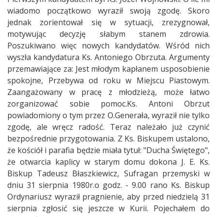
wiadomo początkowo wyraził swoją zgodę. Skoro
jednak zorientował się w sytuacji, zrezygnował,
motywując decyzję słabym stanem zdrowia.
Poszukiwano więc nowych kandydatów. Wśród nich
wyszła kandydatura Ks. Antoniego Obrzuta. Argumenty
przemawiające za: Jest młodym kapłanem usposobienie
spokojne, Przebywa od roku w Miejscu Piastowym.
Zaangażowany w pracę z młodzieżą, może łatwo
zorganizować sobie pomoc.Ks. Antoni Obrzut
powiadomiony o tym przez O.Generała, wyraził nie tylko
zgodę, ale wręcz radość. Teraz należało już czynić
bezpośrednie przygotowania. Z Ks. Biskupem ustalono,
że kościół i parafia będzie miała tytuł: "Ducha Świętego",
że otwarcia kaplicy w starym domu dokona J. E. Ks.
Biskup Tadeusz Błaszkiewicz, Sufragan przemyski w
dniu 31 sierpnia 1980r.o godz. - 9.00 rano Ks. Biskup
Ordynariusz wyraził pragnienie, aby przed niedzielą 31
sierpnia zgłosić się jeszcze w Kurii. Pojechałem do