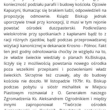
konieczność podziału parafii i budowy kościoła. Ojcowie
Kapucyni, tłumacząc się brakiem ludzi, odpowiedzieli na
propozycję odmownie. Ksiądz Biskup jednak
uporczywie trwał przy koncepcji, iż musi w tym rejonie
powstać ośrodek duszpasterski. Podkreślano
wielokrotnie przy spotkaniach z kapłanami bądź to z
racji różnych zjazdów, bądź podczas przeprowadzanej
wizytacji kanonicznej w dekanacie Krosno - Północ. Fakt
ten jest godny odnotowania choćby ze względu na to,
że władze świeckie wiedziały o planach Ks.Biskupa,
liczyły się z możliwością powstania nowego ośrodka
poza wszelkimi przepisami i pozwoleniami władz
świeckich. Skrzętnie też czuwały, aby do budowy
kościoła nie doszło. W listopadzie 1979r. Ks. Biskup
podczas pobytu u sióstr michalitek w Miejscu
Piastowym rozmawiał z O. Generałem naszego
Zgromadzenia Ks. Aleksandrem Ogrodnikiem i między
innymi zaproponował: "Twórzcie ośrodek