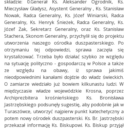
składzie: 0.Generał Ks. Aleksander Ogrodnik, Ks.
Mieczysław Gładysz, Asystent Generalny , Ks. Stanisław
Nowak, Radca Generalny, Ks. Józef Winiarski, Radca
Generalny, Ks. Henryk Śnieżek, Radca Generalny, Ks.
Józef Żak, Sekretarz Generalny, oraz Ks. Stanisław
Stachera, Skonom Generalny, przychylił się do projektu
utworzenia naszego ośrodka duszpasterskiego. Po
otrzymaniu tej odpowiedzi, sprawa zaczęła się
krystalizować. Trzeba było działać szybko ze względu
na sytuację polityczno - gospodarczą w Polsce a także
ze względu na obawy, iż sprawa jakimiś
nieodpowiednimi kanałami dojdzie do władz świeckich.
O zamiarze wiedziało już bowiem kilkunastu ludzi. W
międzyczasie władze wojewódzkie Krosna, poprzez
Archiprezbitera krośnieńskiego Ks. Bronisława
Jastrzębskiego podsunęły sugestię, aby podobnie jak w
Turaszówce, utworzyć najpierw punkt katechetyczny a
potem nowy ośrodek duszpasterski. Ks. Br. Jastrzębski
przekazał informację Ks. Biskupowi. Ks. Biskup przyjął