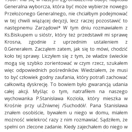
Generalna wyborcza, która być może wybierze nowego
Przełożonego Generalnego, nie chciałbym podejmować
w tej chwili wiążącej decyzji, lecz raczej pozostawić to
następnemu Zarządowi* W tym dniu rozmawiałem z
Ks.Biskupem u sióstr, który też przedstawił mi sprawę
Krosna, zgodnie z uprzednim ustaleniem z
0.Generałem. Zacząłem zatem, jak się to mówi, chodzić
koło tej sprawy. Liczyłem się z tym, że władze świeckie
mogą się szybko zorientować w czym rzecz, szukałem
więc odpowiednich pośredników. Wiedziałem, że musi
to być człowiek godny zaufania, który potrafi zachować
całkowitą dyskrecję. To bowiem było gwarancją udania
całej akcji. Myśląc o tym, natrafiłem na naszego
wychowanka P.Stanisława Kozioła, który mieszka w
Krośnie przy ul.Żniwnej /Suchodół/. Pana Stanisława
znałem osobiście, bywałem u niego w domu, miałem
możność wielekroć razy z nim rozmawiać. Sądziłem, że
spełni on zlecone zadanie. Kiedy zajechałem do niego w