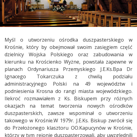
Myśl o utworzeniu ośrodka duszpasterskiego w
Krośnie, który by obejmował swoim zasięgiem część
dzielnicy Wojska Polskiego oraz zabudowania w
kierunku na Krościenko Wyżne, powstała zapewne w
planach Ordynariusza Przemyskiego J.E.Ks.Bpa Dr
Ignacego Tokarczuka z chwilą podziału
administracyjnego Polski na 49 województw i
podniesienia Krosna do rangi miasta wojewódzkiego.
Ilekroć rozmawiałem z Ks. Biskupem przy różnych
okazjach na temat tworzenia nowych ośrodków
duszpasterskich, zawsze wspominał o utworzeniu
takowego w Krośnie.W 1979r. J.E.Ks. Biskup zwrócił się
do Przełożonego klasztoru OO.Kapucynów w Krośnie,
którzy w tym rejonie duszpasterzowali, aby uwzględnili